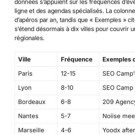
données s’appuient sur les fréquences d’
ligne et des agendas spécialisés. La colon
d’apéros par an, tandis que « Exemples » cit
s’étend désormais à dix villes pour couvrir
régionales.
Ville
Fréquence
Exemples 
Paris
12-15
SEO Camp’
Lyon
8-10
SEO Camp 
Bordeaux
6-8
209 Agency
Nantes
5-7
Noiise mee
Marseille
4-6
Yoodx afte