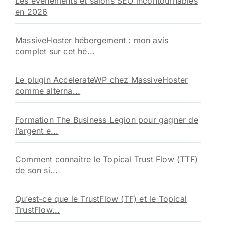
Les évènements et salons SEO incontournables
en 2026
MassiveHoster hébergement : mon avis
complet sur cet hé...
Le plugin AccelerateWP chez MassiveHoster
comme alterna...
Formation The Business Legion pour gagner de
l’argent e...
Comment connaître le Topical Trust Flow (TTF)
de son si...
Qu’est-ce que le TrustFlow (TF) et le Topical
TrustFlow...