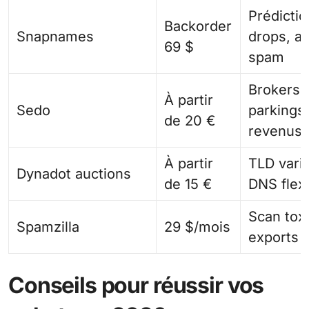
Prédictio
Backorder
Snapnames
drops, an
69 $
spam
Brokers,
À partir
Sedo
parkings
de 20 €
revenus
À partir
TLD vari
Dynadot auctions
de 15 €
DNS flex
Scan toxi
Spamzilla
29 $/mois
exports
Conseils pour réussir vos