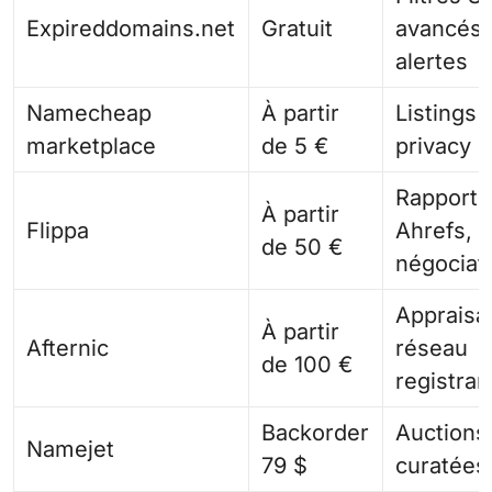
Expireddomains.net
Gratuit
avancés,
alertes
Namecheap
À partir
Listings 
marketplace
de 5 €
privacy i
Rapports
À partir
Flippa
Ahrefs,
de 50 €
négociat
Appraisal
À partir
Afternic
réseau
de 100 €
registrar
Backorder
Auctions
Namejet
79 $
curatées