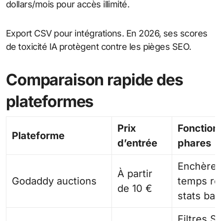
dollars/mois pour accès illimité.
Export CSV pour intégrations. En 2026, ses scores
de toxicité IA protègent contre les pièges SEO.
Comparaison rapide des
plateformes
Prix
Fonction
Plateforme
d’entrée
phares
Enchère
À partir
Godaddy auctions
temps ré
de 10 €
stats ba
Filtres S