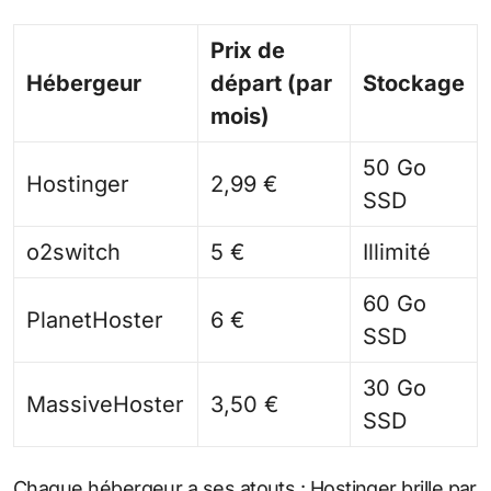
Prix de
Hébergeur
départ (par
Stockage
mois)
50 Go
Hostinger
2,99 €
SSD
o2switch
5 €
Illimité
60 Go
PlanetHoster
6 €
SSD
30 Go
MassiveHoster
3,50 €
SSD
Chaque hébergeur a ses atouts : Hostinger brille par