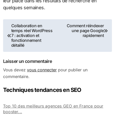
leur place dans les résultats de recherche en
quelques semaines.
Navigation
Collaboration en
Comment réindexer
temps réel WordPress
une page Google
de
7 : activation et
rapidement
fonctionnement
l’article
détaillé
Laisser un commentaire
Vous devez
vous connecter
pour publier un
commentaire.
Techniques tendances en SEO
Top 10 des meilleurs agences GEO en France pour
booster...