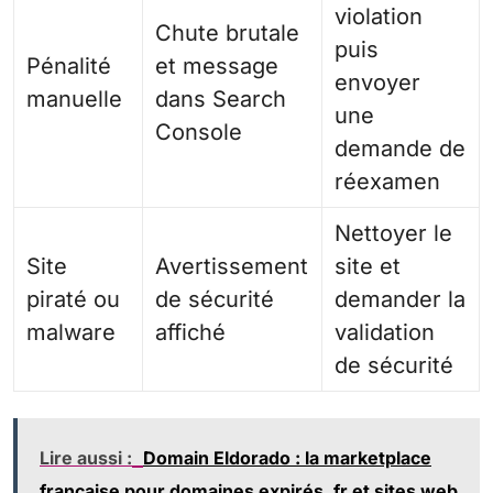
violation
Chute brutale
puis
Pénalité
et message
envoyer
manuelle
dans Search
une
Console
demande de
réexamen
Nettoyer le
Site
Avertissement
site et
piraté ou
de sécurité
demander la
malware
affiché
validation
de sécurité
Lire aussi :
Domain Eldorado : la marketplace
française pour domaines expirés .fr et sites web