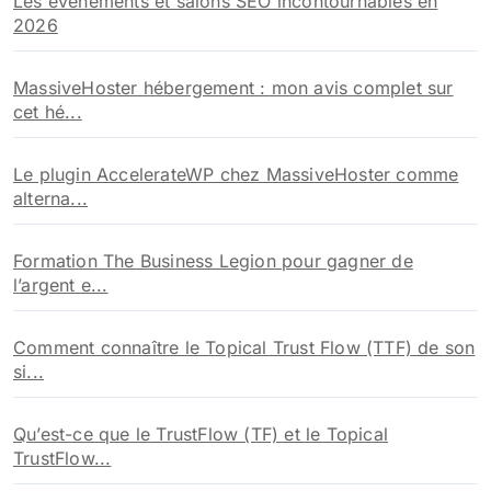
Les évènements et salons SEO incontournables en
2026
MassiveHoster hébergement : mon avis complet sur
cet hé...
Le plugin AccelerateWP chez MassiveHoster comme
alterna...
Formation The Business Legion pour gagner de
l’argent e...
Comment connaître le Topical Trust Flow (TTF) de son
si...
Qu’est-ce que le TrustFlow (TF) et le Topical
TrustFlow...