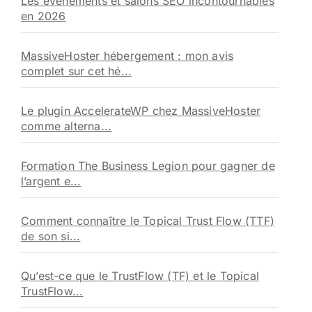
Les évènements et salons SEO incontournables
en 2026
MassiveHoster hébergement : mon avis
complet sur cet hé...
Le plugin AccelerateWP chez MassiveHoster
comme alterna...
Formation The Business Legion pour gagner de
l’argent e...
Comment connaître le Topical Trust Flow (TTF)
de son si...
Qu’est-ce que le TrustFlow (TF) et le Topical
TrustFlow...